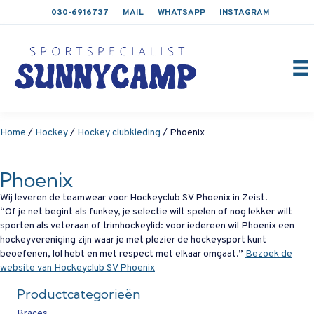
030-6916737
MAIL
WHATSAPP
INSTAGRAM
Home
/
Hockey
/
Hockey clubkleding
/ Phoenix
Phoenix
Wij leveren de teamwear voor Hockeyclub SV Phoenix in Zeist.
“Of je net begint als funkey, je selectie wilt spelen of nog lekker wilt
sporten als veteraan of trimhockeylid: voor iedereen wil Phoenix een
hockeyvereniging zijn waar je met plezier de hockeysport kunt
beoefenen, lol hebt en met respect met elkaar omgaat.”
Bezoek de
website van Hockeyclub SV Phoenix
Productcategorieën
Braces