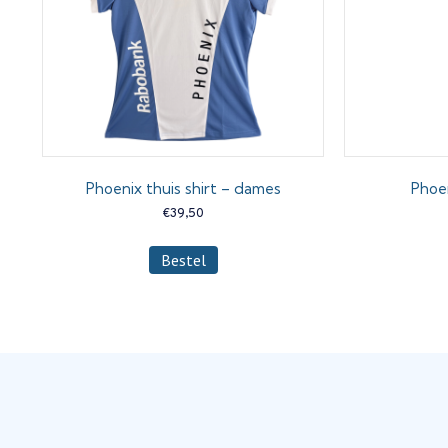
Phoenix thuis shirt – dames
Phoe
€
39,50
Dit
Bestel
product
heeft
meerdere
variaties.
Deze
optie
kan
gekozen
worden