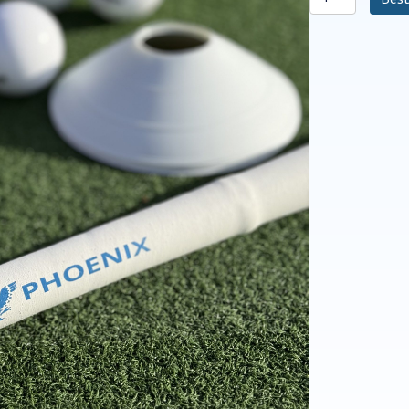
RIBBON
SLEEVE
aantal