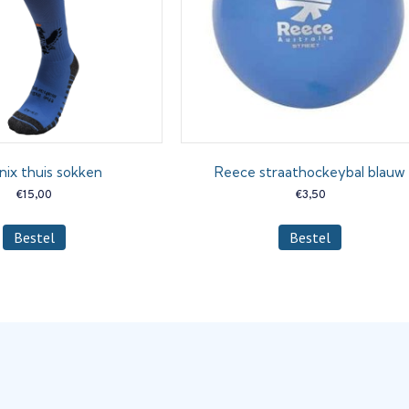
nix thuis sokken
Reece straathockeybal blauw
€
15,00
€
3,50
Dit
Bestel
Bestel
product
heeft
meerdere
variaties.
Deze
optie
kan
gekozen
worden