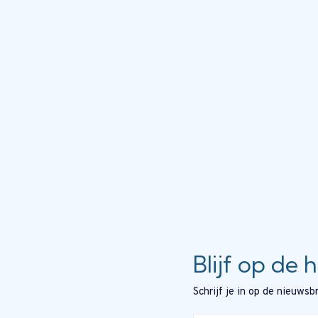
op
de
productpagina
Blijf op de 
Schrijf je in op de nieuws