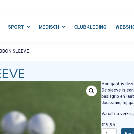
SPORT
MEDISCH
CLUBKLEDING
WEBSH
IBBON SLEEVE
EEVE
Hoe gaaf is dez
De sleeve is een
basisgrip en laa
duurzaam; hij ga
Vanaf nu verkrij
€
19,95
PHOENIX
Best