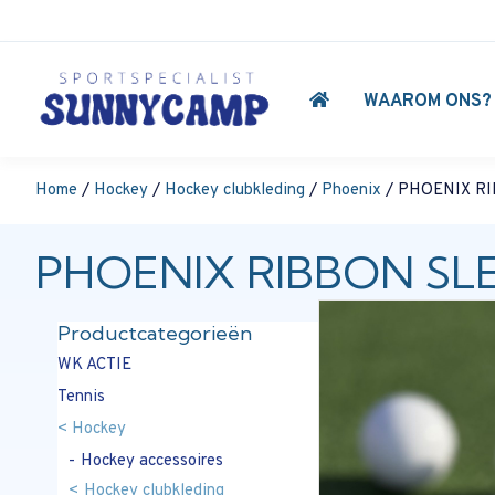
WAAROM ONS?
Home
/
Hockey
/
Hockey clubkleding
/
Phoenix
/ PHOENIX R
PHOENIX RIBBON SL
Productcategorieën
WK ACTIE
Tennis
Hockey
Hockey accessoires
Hockey clubkleding