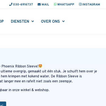
030-6916737
MAIL
WHATSAPP
INSTAGRAM
OP
DIENSTEN
OVER ONS
e Phoenix Ribbon Sleeve!
 ultieme overgrip, gemaakt uit één stuk. Je schuift hem over je
t hem krimpen met kokend water. De Ribbon Sleeve is
at langer mee en rafelt niet zoals een zeempje.
gbaar in onze winkel & webshop.
el