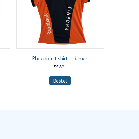
Phoenix uit shirt – dames
€
39,50
Dit
Bestel
product
heeft
meerdere
variaties.
Deze
optie
kan
gekozen
worden