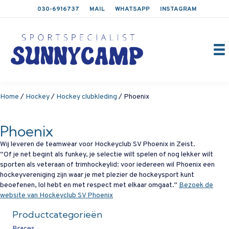
030-6916737
MAIL
WHATSAPP
INSTAGRAM
Home
/
Hockey
/
Hockey clubkleding
/ Phoenix
Phoenix
Wij leveren de teamwear voor Hockeyclub SV Phoenix in Zeist.
“Of je net begint als funkey, je selectie wilt spelen of nog lekker wilt
sporten als veteraan of trimhockeylid: voor iedereen wil Phoenix een
hockeyvereniging zijn waar je met plezier de hockeysport kunt
beoefenen, lol hebt en met respect met elkaar omgaat.”
Bezoek de
website van Hockeyclub SV Phoenix
Productcategorieën
Braces