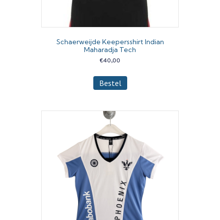
Schaerweijde Keepersshirt Indian
Maharadja Tech
€
40,00
Dit
Bestel
product
heeft
meerdere
variaties.
Deze
optie
kan
gekozen
worden
op
de
productpagina