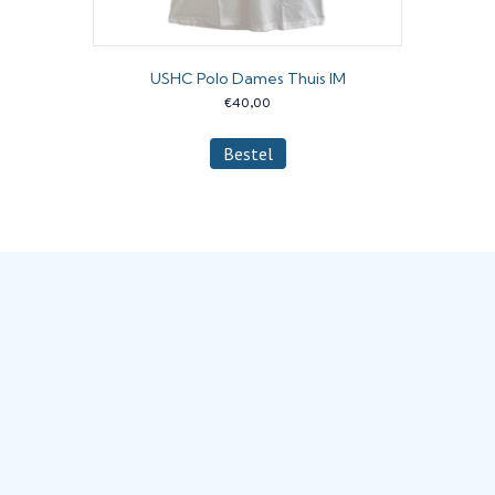
USHC Polo Dames Thuis IM
€
40,00
Dit
Bestel
product
heeft
meerdere
variaties.
Deze
optie
kan
gekozen
worden
op
de
productpagina