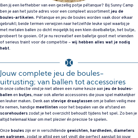
Ben jij een liefhebber van een gezellig potje pétanque? Bij Sunny Camp
ben je aan het juiste adres voor een compleet assortiment
jeu de
boules-artikelen
. Pétanque en jeu de boules worden vaak door elkaar
gebruikt; beide termen verwijzen naar hetzelfde leuke spel waarbij je
met metalen ballen zo dicht mogelijk bij een klein doelballetje, het butje,
probeert te gooien. Of je nu recreatief een balletje gooit met vrienden
of serieus traint voor de competitie –
wij hebben alles wat je nodig
hebt.
Jouw complete jeu de boules-
uitrusting; van ballen tot accessoires
In onze collectie vind je niet alleen een ruime keuze aan
jeu de boules-
ballen
en
butjes
, maar ook allerlei accessoires die jouw spel makkelijker
en leuker maken. Denk aan
stevige draagtassen
om je ballen veilig mee
te nemen, handige
meetlinten
voor het bepalen van de afstand en
scorehouders
zodat je het overzicht behoudt tijdens het spel. Zo ben je
altijd helemaal klaar om met plezier én precisie te spelen.
Onze
boules
zijn er in verschillende
gewichten, hardheden, diameters
en patronen
, zodat je altijd een set vindt die perfect aansluit bij jouw