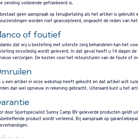
de zending voldoende gefrankeerd is.
 bestaat geen aanspraak op terugbetaling als het artikel is gebruik
tourzendingen worden niet geaccepteerd, ongeacht de reden van het
anco of foutief
danks dat wij u bestelling met uiterste zorg behandelen kan het voor
stelling onvolledig wordt geleverd. In dat geval heeft u 14 dagen de 
nieuw verzorgen. De kosten voor het retoursturen van de foute of in
mruilen
s u een artikel in onze webshop heeft gekocht en dat artikel wilt rui
rden dan wel opnieuw in rekening gebracht. Uiteraard kunt u het arti
arantie
or door Sportspecialist Sunny Camp BV geleverde producten geldt uit
sbetreffende product wordt verleend. Bij aanspraak op garantiebepali
 overhandigen.