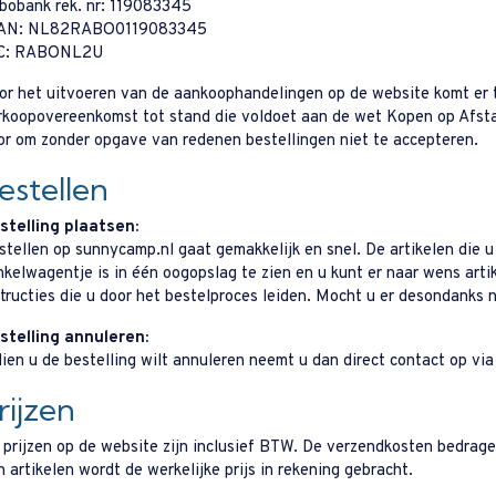
bobank rek. nr: 119083345
AN: NL82RABO0119083345
C: RABONL2U
or het uitvoeren van de aankoophandelingen op de website komt er 
rkoopovereenkomst tot stand die voldoet aan de wet Kopen op Afsta
or om zonder opgave van redenen bestellingen niet te accepteren.
estellen
stelling plaatsen:
stellen op sunnycamp.nl gaat gemakkelijk en snel. De artikelen die 
nkelwagentje is in één oogopslag te zien en u kunt er naar wens art
structies die u door het bestelproces leiden. Mocht u er desondanks
stelling annuleren:
dien u de bestelling wilt annuleren neemt u dan direct contact op vi
rijzen
 prijzen op de website zijn inclusief BTW. De verzendkosten bedragen 
n artikelen wordt de werkelijke prijs in rekening gebracht.