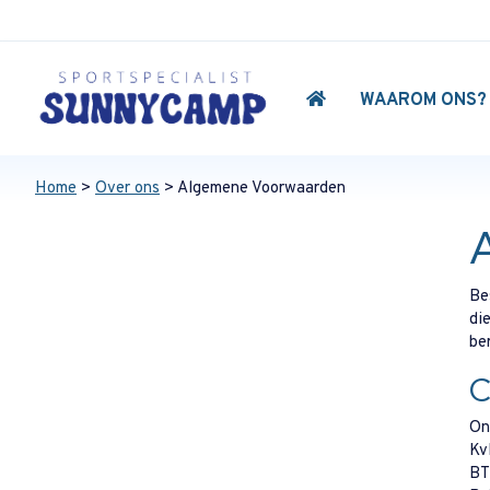
WAAROM ONS?
Home
>
Over ons
> Algemene Voorwaarden
Be
di
be
C
On
Kv
BT