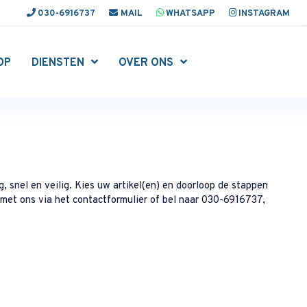
030-6916737
MAIL
WHATSAPP
INSTAGRAM
OP
DIENSTEN
OVER ONS
 snel en veilig. Kies uw artikel(en) en doorloop de stappen
 met ons via het contactformulier of bel naar 030-6916737,