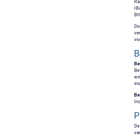
Ra
IB
BI
Do
ve
vo
B
Be
Be
wi
in
Be
In
P
De
va