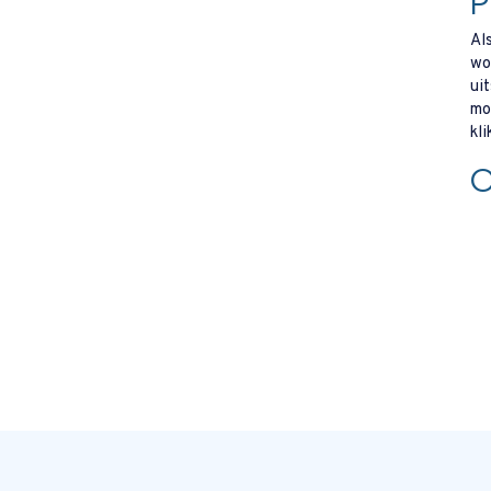
P
Al
wo
ui
mo
kli
O