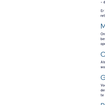
– 
Er
re
M
On
be
op
O
Al
wo
G
Vo
de
te