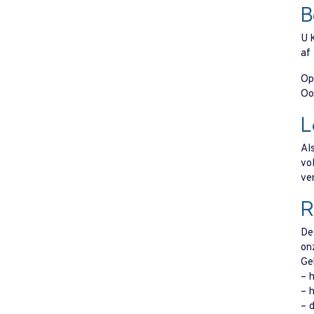
B
U 
af
Op
Oo
L
Al
vo
ver
R
De
on
Ge
– h
– h
– 