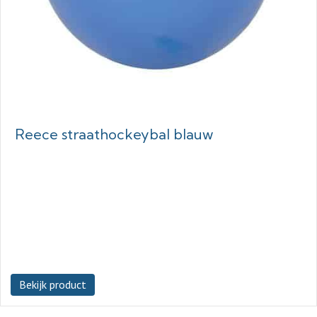
Reece straathockeybal blauw
Bekijk product