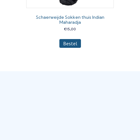
Schaerweijde Sokken thuis Indian
Maharadja
€
15,00
Dit
Bestel
product
heeft
meerdere
variaties.
Deze
optie
kan
gekozen
worden
op
de
productpagina