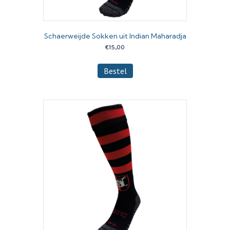
Schaerweijde Sokken uit Indian Maharadja
€
15,00
Dit
Bestel
product
heeft
meerdere
variaties.
Deze
optie
kan
gekozen
worden
op
de
productpagina