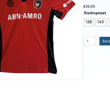
€
39,95
Kledingmaat
128
140
Indian
Best
Maharadja
Schaerweijde
Shirt
Jongens
aantal