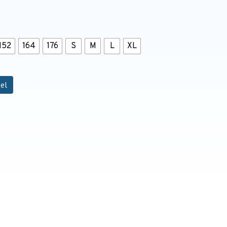
152
164
176
S
M
L
XL
el