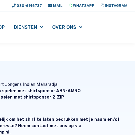
030-6916737
MAIL
WHATSAPP
INSTAGRAM
OP
DIENSTEN
OVER ONS
irt Jongens Indian Maharadja
n spelen met shirtsponsor ABN-AMRO
pelen met shirtsponsor 2-ZIP
elijk om het shirt te laten bedrukken met je naam en/of
eresse? Neem contact met ons op via
p.nl.