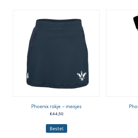
Phoenix rokje – meisjes
Pho
€
44,50
Dit
Bestel
product
heeft