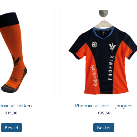
enix uit sokken
Phoenix uit shirt – jongens
€
15,00
€
39,50
Dit
Dit
Bestel
Bestel
product
product
heeft
heeft