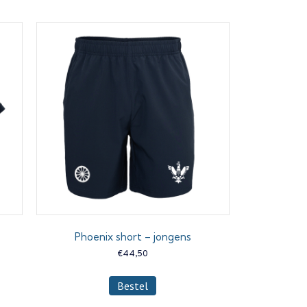
Phoenix short – jongens
€
44,50
Dit
Bestel
product
heeft