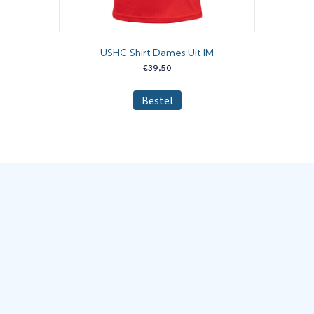
USHC Shirt Dames Uit IM
€
39,50
Dit
Bestel
product
heeft
meerdere
variaties.
Deze
optie
kan
gekozen
worden
op
de
productpagina