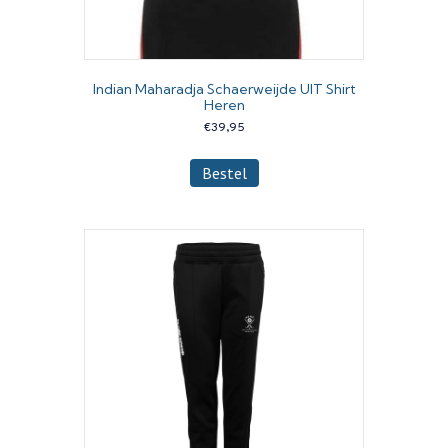
Indian Maharadja Schaerweijde UIT Shirt
Heren
€
39,95
Dit
Bestel
product
heeft
meerdere
variaties.
Deze
optie
kan
gekozen
worden
op
de
productpagina