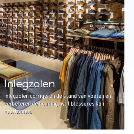
Inlegzolen
Inlegzolen corrigeren de stand van voeten en
verbeteren de houding, wat blessures kan
voorkomen.