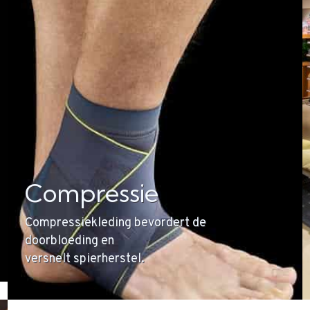
Compressie
Compressiekleding bevordert de
doorbloeding en
versnelt spierherstel.