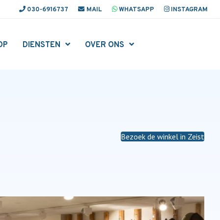
030-6916737
MAIL
WHATSAPP
INSTAGRAM
OP
DIENSTEN
OVER ONS
Bezoek de winkel in Zeist