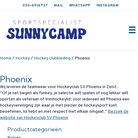
030-6916737
MAIL
WHATSAPP
INSTAGRAM
Home
/
Hockey
/
Hockey clubkleding
/ Phoenix
Phoenix
Wij leveren de teamwear voor Hockeyclub SV Phoenix in Zeist.
“Of je net begint als funkey, je selectie wilt spelen of nog lekker wilt
sporten als veteraan of trimhockeylid: voor iedereen wil Phoenix een
hockeyvereniging zijn waar je met plezier de hockeysport kunt
beoefenen, lol hebt en met respect met elkaar omgaat.”
Bezoek de
website van Hockeyclub SV Phoenix
Productcategorieën
Braces