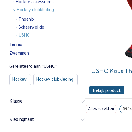
Hockey accessoires
Hockey clubkleding
Phoenix
Schaerweijde
USHC
Tennis
Zwemmen
Gerelateerd aan "USHC"
USHC Kous Thu
Hockey
Hockey clubkleding
Bekijk product
Klasse
Alles resetten
39/4
Kledingmaat