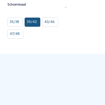
Schoenmaat
35/38
39/42
43/46
47/48