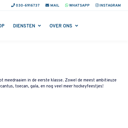
030-6916737
MAIL
WHATSAPP
INSTAGRAM
OP
DIENSTEN
OVER ONS
ot meedraaien in de eerste klasse. Zowel de meest ambitieuze
rcantus, toecan, gala, en nog veel meer hockeyfeestjes!