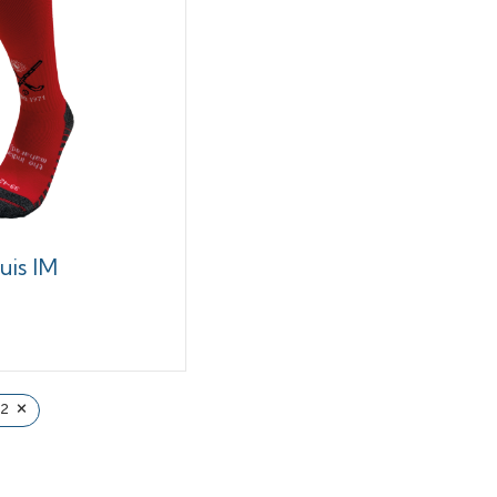
is IM
×
2