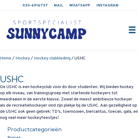
030-6916737
MAIL
WHATSAPP
INSTAGRAM
Home
/
Hockey
/
Hockey clubkleding
/ USHC
USHC
De USHC is een hockeyclub voor én door studenten. Wij bieden hockey
op elk niveau, van trainingsgroep met startende hockeyers tot
meedraaien in de eerste klasse. Zowel de meest ambitieuze hockeyer
als de recreatiehockeyer vind zijn plekje bij de USHC. Aan gezelligheid op
de USHC ook geen gebrek: TD’s, toernooien, biercantus, toecan, gala, en
nog veel meer hockeyfeestjes!
Productcategorieën
Braces