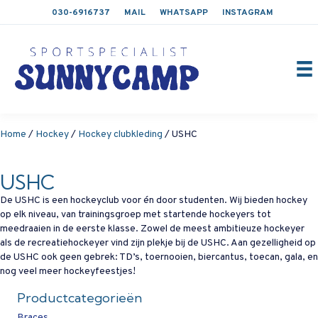
030-6916737
MAIL
WHATSAPP
INSTAGRAM
Home
/
Hockey
/
Hockey clubkleding
/ USHC
USHC
De USHC is een hockeyclub voor én door studenten. Wij bieden hockey
op elk niveau, van trainingsgroep met startende hockeyers tot
meedraaien in de eerste klasse. Zowel de meest ambitieuze hockeyer
als de recreatiehockeyer vind zijn plekje bij de USHC. Aan gezelligheid op
de USHC ook geen gebrek: TD’s, toernooien, biercantus, toecan, gala, en
nog veel meer hockeyfeestjes!
Productcategorieën
Braces