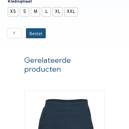
Kledingmaat
XS
S
M
L
XL
XXL
USHC
Bestel
Short
Heren
IM
aantal
Gerelateerde
producten