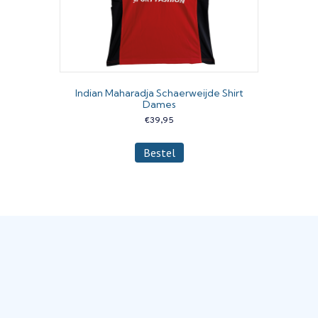
Indian Maharadja Schaerweijde Shirt
Dames
€
39,95
Dit
Bestel
product
heeft
meerdere
variaties.
Deze
optie
kan
gekozen
worden
op
de
productpagina