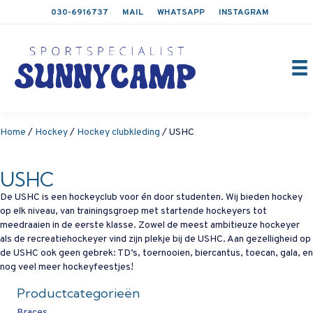
030-6916737
MAIL
WHATSAPP
INSTAGRAM
Home
/
Hockey
/
Hockey clubkleding
/ USHC
USHC
De USHC is een hockeyclub voor én door studenten. Wij bieden hockey
op elk niveau, van trainingsgroep met startende hockeyers tot
meedraaien in de eerste klasse. Zowel de meest ambitieuze hockeyer
als de recreatiehockeyer vind zijn plekje bij de USHC. Aan gezelligheid op
de USHC ook geen gebrek: TD’s, toernooien, biercantus, toecan, gala, en
nog veel meer hockeyfeestjes!
Productcategorieën
Braces