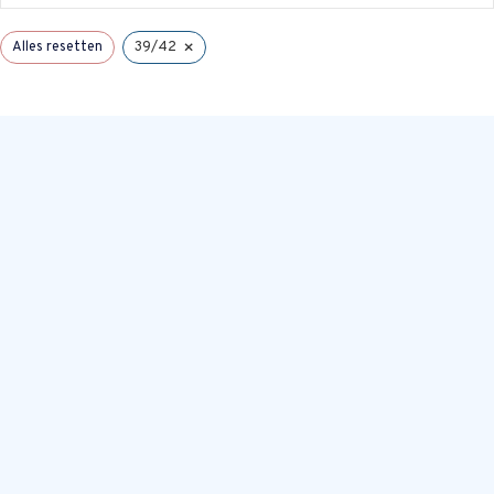
×
Alles resetten
39/42