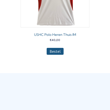
USHC Polo Heren Thuis IM
€
40,00
Dit
Bestel
product
heeft
meerdere
variaties.
Deze
optie
kan
gekozen
worden
op
de
productpagina