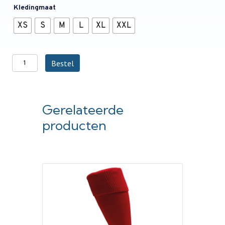
Kledingmaat
XS
S
M
L
XL
XXL
Schaerweijde
Bestel
Rok
Senioren
Indian
Maharadja
Gerelateerde
aantal
producten