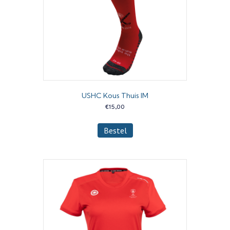
USHC Kous Thuis IM
€
15,00
Dit
Bestel
product
heeft
meerdere
variaties.
Deze
optie
kan
gekozen
worden
op