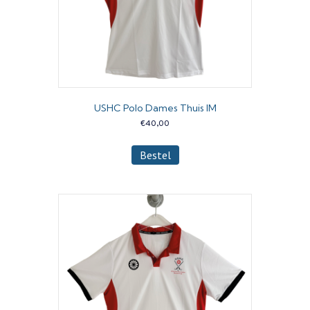
productpagina
USHC Polo Dames Thuis IM
€
40,00
Dit
Bestel
product
heeft
meerdere
variaties.
Deze
optie
kan
gekozen
worden
op
de
productpagina