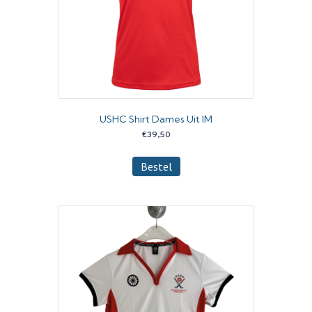
de
productpagina
USHC Shirt Dames Uit IM
€
39,50
Dit
Bestel
product
heeft
meerdere
variaties.
Deze
optie
kan
gekozen
worden
op
de