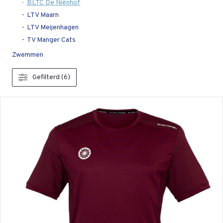
BLTC De Niënhof
LTV Maarn
LTV Meijenhagen
TV Manger Cats
Zwemmen
Gefilterd (6)