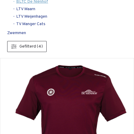
BLTC De Niënhof
LTV Maarn
LTV Meijenhagen
TV Manger Cats
Zwemmen
Gefilterd (4)