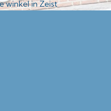
 winkel in Zeist
gstijden en route op de