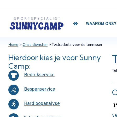
WAAROM ONS?
Home
>
Onze diensten
> Testrackets voor de tennisser
Hierdoor kies je voor Sunny
T
Camp:
Te
Bedrukservice
Bespanservice
O
Hardloopanalyse
W