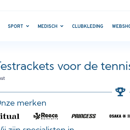
SPORT
MEDISCH
CLUBKLEDING
WEBSH
estrackets voor de tenni
kst
nze merken
ij zijn specialisten in....