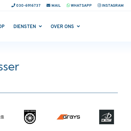
030-6916737
MAIL
WHATSAPP
INSTAGRAM
OP
DIENSTEN
OVER ONS
sser