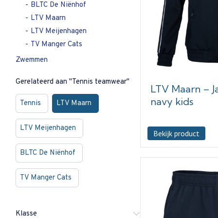
BLTC De Niënhof
LTV Maarn
LTV Meijenhagen
TV Manger Cats
Zwemmen
Gerelateerd aan "Tennis teamwear"
LTV Maarn – Ja
navy kids
Tennis
LTV Maarn
LTV Meijenhagen
Bekijk product
BLTC De Niënhof
TV Manger Cats
Klasse