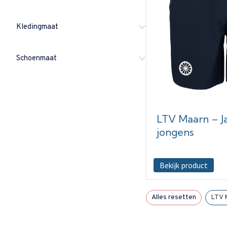
Kledingmaat
Schoenmaat
LTV Maarn – Ja
jongens
Bekijk product
Alles resetten
LTV 