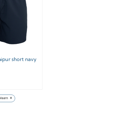
ipur short navy
×
Maarn