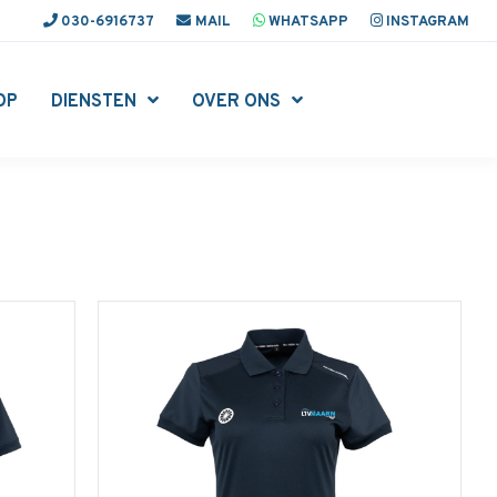
030-6916737
MAIL
WHATSAPP
INSTAGRAM
OP
DIENSTEN
OVER ONS