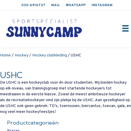
030-6916737
MAIL
WHATSAPP
INSTAGRAM
Home
/
Hockey
/
Hockey clubkleding
/ USHC
USHC
De USHC is een hockeyclub voor én door studenten. Wij bieden hockey
op elk niveau, van trainingsgroep met startende hockeyers tot
meedraaien in de eerste klasse. Zowel de meest ambitieuze hockeyer
als de recreatiehockeyer vind zijn plekje bij de USHC. Aan gezelligheid op
de USHC ook geen gebrek: TD’s, toernooien, biercantus, toecan, gala, en
nog veel meer hockeyfeestjes!
Productcategorieën
Braces