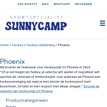
030-6916737
MAIL
WHATSAPP
INSTAGRAM
Home
/
Hockey
/
Hockey clubkleding
/ Phoenix
Phoenix
Wij leveren de teamwear voor Hockeyclub SV Phoenix in Zeist.
“Of je net begint als funkey, je selectie wilt spelen of nog lekker wilt
sporten als veteraan of trimhockeylid: voor iedereen wil Phoenix een
hockeyvereniging zijn waar je met plezier de hockeysport kunt
beoefenen, lol hebt en met respect met elkaar omgaat.”
Bezoek de
website van Hockeyclub SV Phoenix
Productcategorieën
Braces