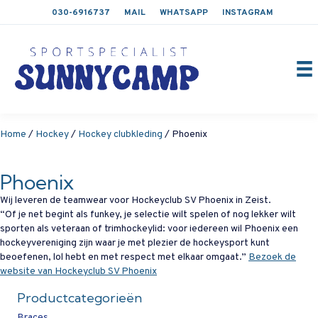
030-6916737
MAIL
WHATSAPP
INSTAGRAM
Home
/
Hockey
/
Hockey clubkleding
/ Phoenix
Phoenix
Wij leveren de teamwear voor Hockeyclub SV Phoenix in Zeist.
“Of je net begint als funkey, je selectie wilt spelen of nog lekker wilt
sporten als veteraan of trimhockeylid: voor iedereen wil Phoenix een
hockeyvereniging zijn waar je met plezier de hockeysport kunt
beoefenen, lol hebt en met respect met elkaar omgaat.”
Bezoek de
website van Hockeyclub SV Phoenix
Productcategorieën
Braces