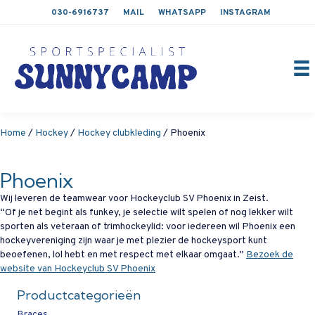
030-6916737
MAIL
WHATSAPP
INSTAGRAM
Home
/
Hockey
/
Hockey clubkleding
/ Phoenix
Phoenix
Wij leveren de teamwear voor Hockeyclub SV Phoenix in Zeist.
“Of je net begint als funkey, je selectie wilt spelen of nog lekker wilt
sporten als veteraan of trimhockeylid: voor iedereen wil Phoenix een
hockeyvereniging zijn waar je met plezier de hockeysport kunt
beoefenen, lol hebt en met respect met elkaar omgaat.”
Bezoek de
website van Hockeyclub SV Phoenix
Productcategorieën
Braces