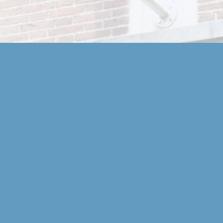
 winkel in Zeist
gstijden en route op de