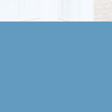
Kom langs in onze
Bekijk de openin
winkelpagina