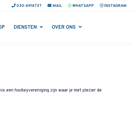
030-6916737
MAIL
WHATSAPP
INSTAGRAM
OP
DIENSTEN
OVER ONS
enix een hockeyvereniging zijn waar je met plezier de