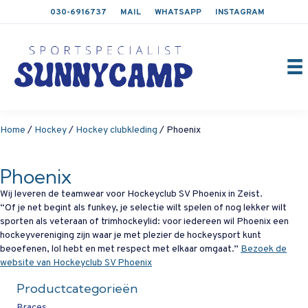
030-6916737
MAIL
WHATSAPP
INSTAGRAM
Home
/
Hockey
/
Hockey clubkleding
/ Phoenix
Phoenix
Wij leveren de teamwear voor Hockeyclub SV Phoenix in Zeist.
“Of je net begint als funkey, je selectie wilt spelen of nog lekker wilt
sporten als veteraan of trimhockeylid: voor iedereen wil Phoenix een
hockeyvereniging zijn waar je met plezier de hockeysport kunt
beoefenen, lol hebt en met respect met elkaar omgaat.”
Bezoek de
website van Hockeyclub SV Phoenix
Productcategorieën
Braces