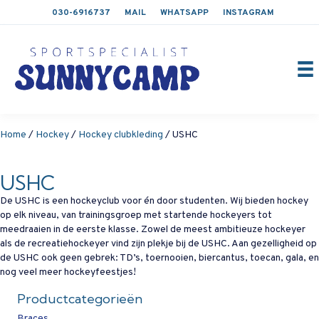
030-6916737
MAIL
WHATSAPP
INSTAGRAM
Home
/
Hockey
/
Hockey clubkleding
/ USHC
USHC
De USHC is een hockeyclub voor én door studenten. Wij bieden hockey
op elk niveau, van trainingsgroep met startende hockeyers tot
meedraaien in de eerste klasse. Zowel de meest ambitieuze hockeyer
als de recreatiehockeyer vind zijn plekje bij de USHC. Aan gezelligheid op
de USHC ook geen gebrek: TD’s, toernooien, biercantus, toecan, gala, en
nog veel meer hockeyfeestjes!
Productcategorieën
Braces