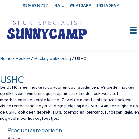
030-6916737
MAIL
WHATSAPP
INSTAGRAM
Home
/
Hockey
/
Hockey clubkleding
/ USHC
USHC
De USHC is een hockeyclub voor én door studenten. Wij bieden hockey
op elk niveau, van trainingsgroep met startende hockeyers tot
meedraaien in de eerste klasse. Zowel de meest ambitieuze hockeyer
als de recreatiehockeyer vind zijn plekje bij de USHC. Aan gezelligheid op
de USHC ook geen gebrek: TD’s, toernooien, biercantus, toecan, gala, en
nog veel meer hockeyfeestjes!
Productcategorieën
Braces