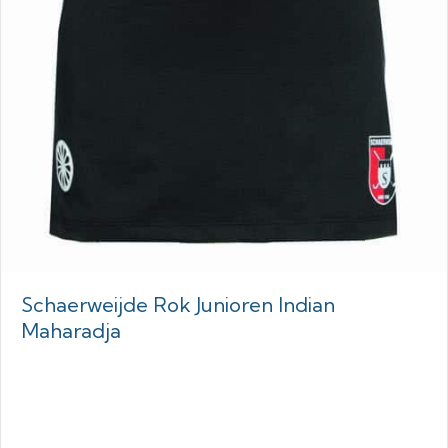
Schaerweijde Rok Junioren Indian
Maharadja